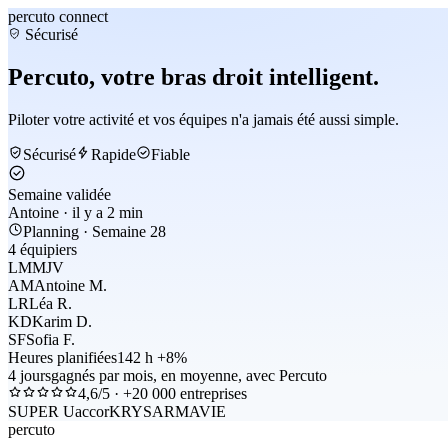
percuto
connect
Sécurisé
Percuto, votre bras droit intelligent.
Piloter votre activité et vos équipes n'a jamais été aussi simple.
Sécurisé
Rapide
Fiable
Semaine validée
Antoine · il y a 2 min
Planning · Semaine 28
4 équipiers
L
M
M
J
V
AM
Antoine M.
LR
Léa R.
KD
Karim D.
SF
Sofia F.
Heures planifiées
142 h
+8%
4 jours
gagnés par mois, en moyenne, avec Percuto
4,6/5 · +20 000 entreprises
SUPER U
accor
KRYS
ARMAVIE
percuto